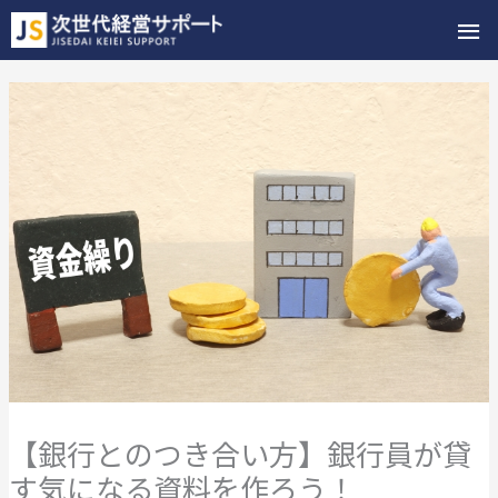
メ
イ
ン
メ
ニ
ュ
ー
【銀行とのつき合い方】銀行員が貸
す気になる資料を作ろう！