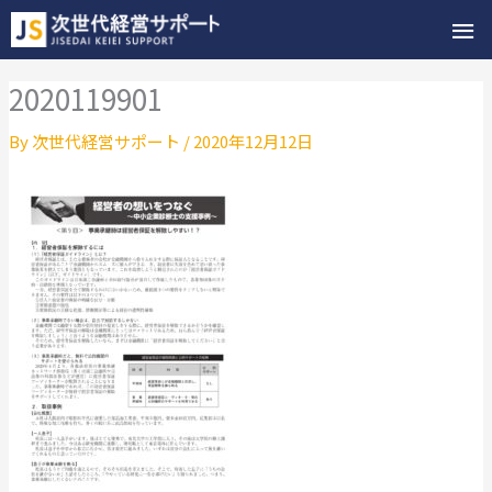
メ
イ
2020119901
ン
By
次世代経営サポート
/
2020年12月12日
メ
ニ
ュ
ー