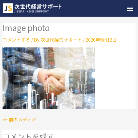
メ
イ
Image photo
ン
コメントする
/ By
次世代経営サポート
/
2020年9月12日
メ
ニ
ュ
ー
←
前のメディア
コメントを残す