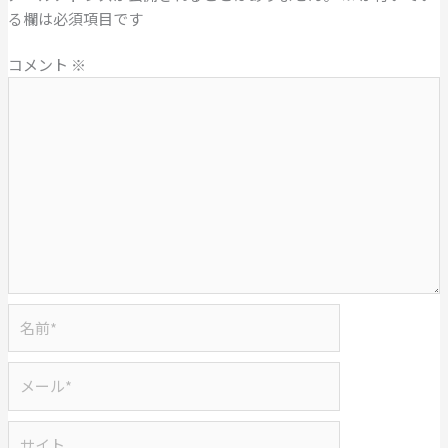
る欄は必須項目です
コメント
※
名
前
*
メ
ー
ル
サ
*