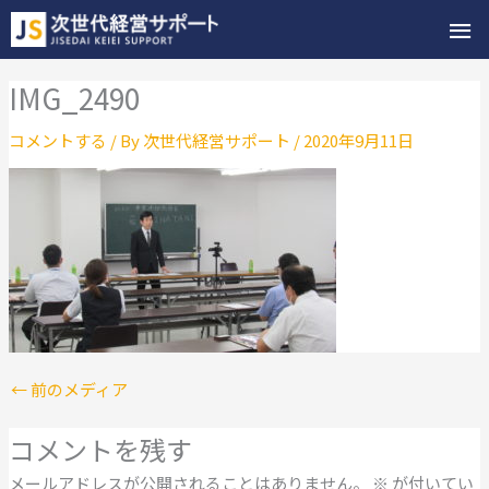
メ
イ
IMG_2490
ン
コメントする
/ By
次世代経営サポート
/
2020年9月11日
メ
ニ
ュ
ー
←
前のメディア
コメントを残す
メールアドレスが公開されることはありません。
※
が付いてい